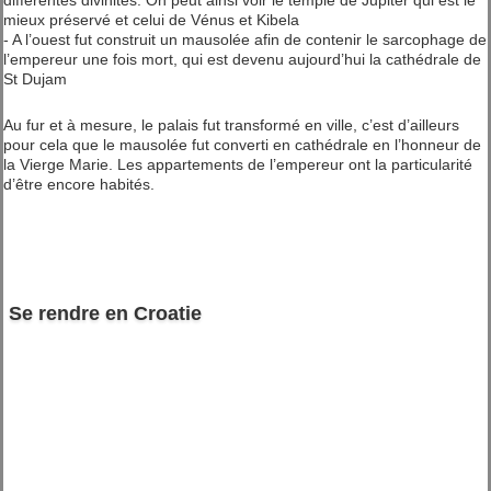
différentes divinités. On peut ainsi voir le temple de Jupiter qui est le
mieux préservé et celui de Vénus et Kibela
- A l’ouest fut construit un mausolée afin de contenir le sarcophage de
l’empereur une fois mort, qui est devenu aujourd’hui la cathédrale de
St Dujam
Au fur et à mesure, le palais fut transformé en ville, c’est d’ailleurs
pour cela que le mausolée fut converti en cathédrale en l’honneur de
la Vierge Marie. Les appartements de l’empereur ont la particularité
d’être encore habités.
Se rendre en Croatie