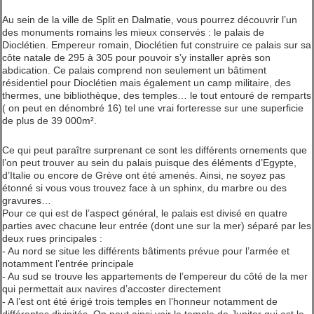
Au sein de la ville de Split en Dalmatie, vous pourrez découvrir l’un
des monuments romains les mieux conservés : le palais de
Dioclétien. Empereur romain, Dioclétien fut construire ce palais sur sa
côte natale de 295 à 305 pour pouvoir s’y installer après son
abdication. Ce palais comprend non seulement un bâtiment
résidentiel pour Dioclétien mais également un camp militaire, des
thermes, une bibliothèque, des temples… le tout entouré de remparts
( on peut en dénombré 16) tel une vrai forteresse sur une superficie
de plus de 39 000m².
Ce qui peut paraître surprenant ce sont les différents ornements que
l’on peut trouver au sein du palais puisque des éléments d’Egypte,
d’Italie ou encore de Grève ont été amenés. Ainsi, ne soyez pas
étonné si vous vous trouvez face à un sphinx, du marbre ou des
gravures…
Pour ce qui est de l’aspect général, le palais est divisé en quatre
parties avec chacune leur entrée (dont une sur la mer) séparé par les
deux rues principales :
- Au nord se situe les différents bâtiments prévue pour l’armée et
notamment l’entrée principale
- Au sud se trouve les appartements de l’empereur du côté de la mer
qui permettait aux navires d’accoster directement
- A l’est ont été érigé trois temples en l’honneur notamment de