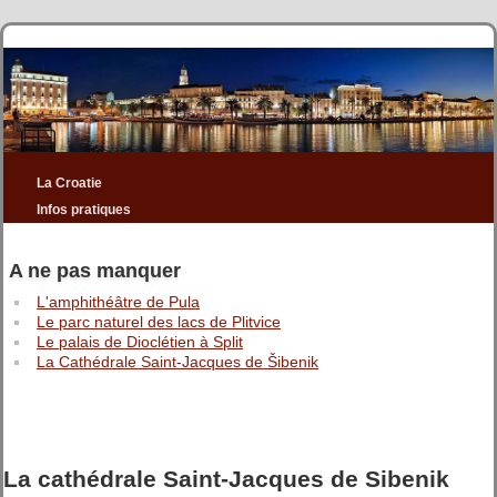
La Croatie
Infos pratiques
A ne pas manquer
L'amphithéâtre de Pula
Le parc naturel des lacs de Plitvice
Le palais de Dioclétien à Split
La Cathédrale Saint-Jacques de Šibenik
La cathédrale Saint-Jacques de Sibenik